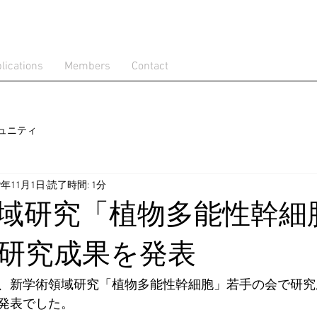
lications
Members
Contact
ュニティ
19年11月1日
読了時間: 1分
域研究「植物多能性幹細
研究成果を発表
、新学術領域研究「植物多能性幹細胞」若手の会で研究
発表でした。