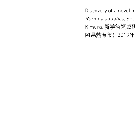
Discovery of a novel m
Rorippa aquatica
, Sh
Kimura, 新学
岡県熱海市）2019