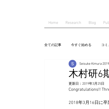
Home
Research
Blog
Pub
全ての記事
今すぐ始める
コミ
Seisuke Kimura
20
木村研6
更新日：
2019年3月25日
Congratulations!! Th
2018年3月16日