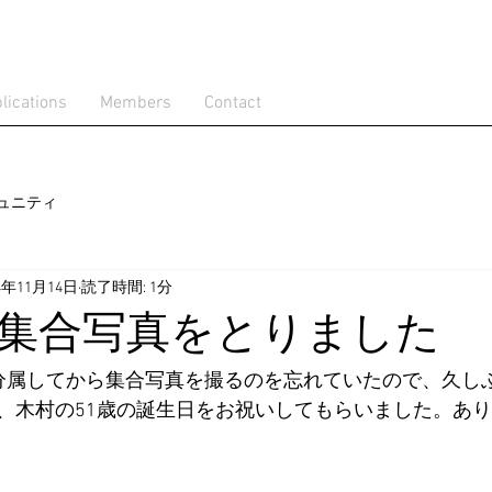
lications
Members
Contact
ュニティ
4年11月14日
読了時間: 1分
集合写真をとりました
分属してから集合写真を撮るのを忘れていたので、久し
、木村の51歳の誕生日をお祝いしてもらいました。あ