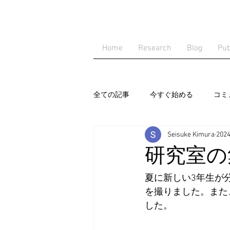
Home
Research
Blog
Pub
全ての記事
今すぐ始める
コミ
Seisuke Kimura
202
研究室の
夏に新しい3年生が
を撮りました。また
した。