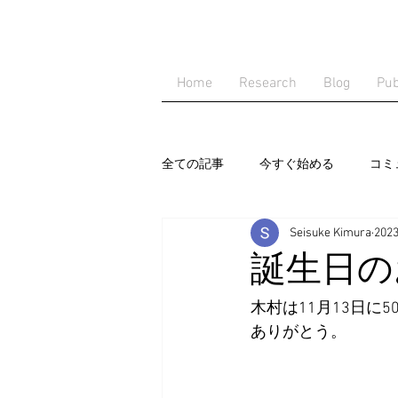
Home
Research
Blog
Pub
全ての記事
今すぐ始める
コミ
Seisuke Kimura
202
誕生日の
木村は11月13日
ありがとう。