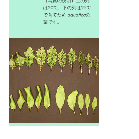
（写真の説明）上の列
は20℃、下の列は25℃
で育てた
R. aquatica
の
葉です。